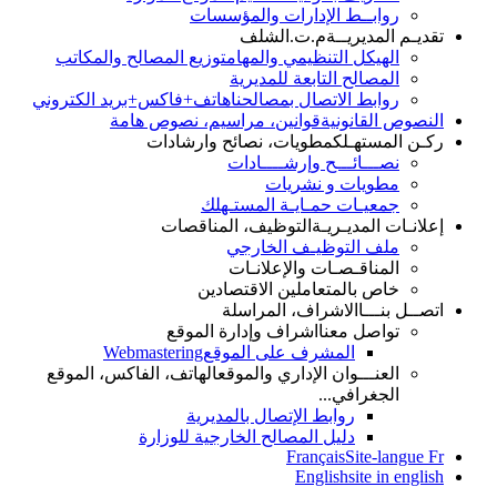
روابــط الإدارات والمؤسسات
تقديـم المديريــة
م.ت.الشلف
الهيكل التنظيمي والمهام
توزيع المصالح والمكاتب
المصالح التابعة للمديرية
روابط الاتصال بمصالحنا
هاتف+فاكس+بريد الكتروني
النصوص القانونية
قوانين، مراسيم، نصوص هامة
ركـن المستهـلك
مطويات، نصائح وارشادات
نصـــائـــح وإرشــــادات
مطويات و نشريات
جمعيـات حمـايـة المستـهلك
إعلانـات المديـريـة
التوظيف، المناقصات
ملف التوظيـف الخارجي
المناقـصـات والإعلانـات
خاص بالمتعاملين الاقتصادين
اتصــل بنـــا
الاشراف، المراسلة
تواصل معنا
اشراف وإدارة الموقع
المشرف على الموقع
Webmastering
العنـــوان الإداري والموقع
الهاتف، الفاكس، الموقع
الجغرافي...
روابط الإتصال بالمديرية
دليل المصالح الخارجية للوزارة
Français
Site-langue Fr
English
site in english