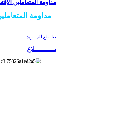
مداومة المتعاملين الإقتص
مداومة المتعاملين
طــالع المــزيد...
بـــــــــــلاغ