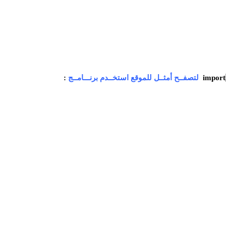
لتصفــح أمثــل للموقع استخــدم برنـــامــج
: