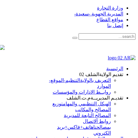
وزارة التجارة
المديرية الجهوية -سعيدة-
مواقع القطاع
إتصل بنا
الرئيسية
تقديم الولاية
الشلف 02
التعريف بالولاية
التنظيم-الموقع-
الموارد
روابــط الإدارات والمؤسسات
تقديـم المديريــة
م.ت.الشلف
الهيكل التنظيمي والمهام
توزيع
المصالح والمكاتب
المصالح التابعة للمديرية
روابط الاتصال
بمصالحنا
هاتف+فاكس+بريد
الكتروني