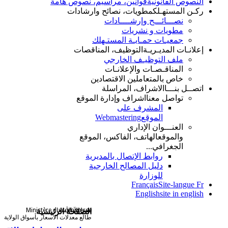
النصوص القانونية
قوانين، مراسيم، نصوص هامة
ركـن المستهـلك
مطويات، نصائح وارشادات
نصـــائـــح وإرشــــادات
مطويات و نشريات
جمعيـات حمـايـة المستـهلك
إعلانـات المديـريـة
التوظيف، المناقصات
ملف التوظيـف الخارجي
المناقـصـات والإعلانـات
خاص بالمتعاملين الاقتصادين
اتصــل بنـــا
الاشراف، المراسلة
تواصل معنا
اشراف وإدارة الموقع
المشرف على
الموقع
Webmastering
العنـــوان الإداري
والموقع
الهاتف، الفاكس، الموقع
الجغرافي...
روابط الإتصال بالمديرية
دليل المصالح الخارجية
للوزارة
Français
Site-langue Fr
English
site in english
سبر الآراء
معدلات الأسعار
Ministère du commerce
الصفحة الرئيسية
طالع معدلات الأسعار بأسواق الولاية